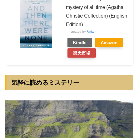
mystery of all time (Agatha
Christie Collection) (English
Edition)
created by
Rinker
Kindle
Amazon
楽天市場
気軽に読めるミステリー