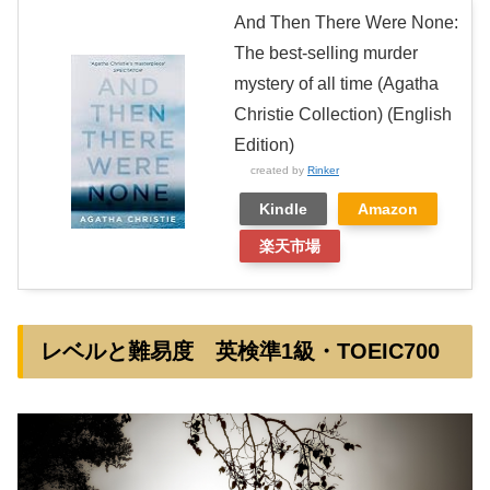
And Then There Were None:
The best-selling murder
mystery of all time (Agatha
Christie Collection) (English
Edition)
created by
Rinker
Kindle
Amazon
楽天市場
レベルと難易度 英検準1級・TOEIC700