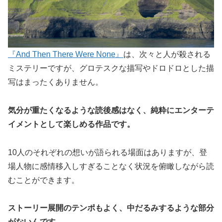
『And Then There Were None』
は、次々と人が殺される
ミステリーですが、グロテスクな描写やドロドロとした描
写はまったくありません。
気分が重たくなるような読後感はなく、純粋にエンターテ
イメントとして楽しめる作品です。
10人のそれぞれの想いが語られる場面はありますが、登
場人物に感情移入しすぎることなく状況を俯瞰しながら読
むことができます。
ストーリー展開のテンポもよく、中だるみするような部分
がないんです。