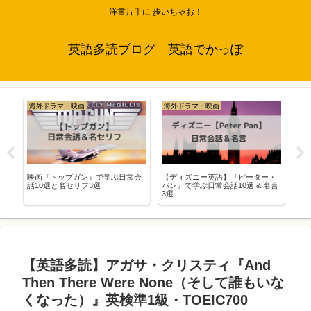
洋書片手に 歩いちゃお！
英語多読ブログ 英語でかっぽ
海外ドラマ・映画
海外ドラマ・映画
海
と知
映画『トップガン』で学ぶ日常会
【ディズニー英語】『ピーター・
英
高
話10選と名セリフ3選
パン』で学ぶ日常会話10選 & 名言
10
3選
編
【英語多読】アガサ・クリスティ『And
Then There Were None（そして誰もいな
くなった）』英検準1級・TOEIC700