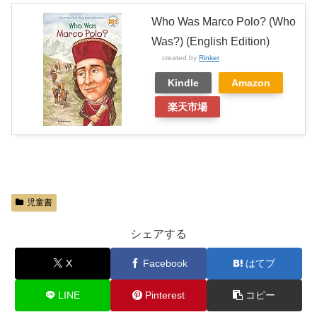
Who Was Marco Polo? (Who
Was?) (English Edition)
created by
Rinker
Kindle
Amazon
楽天市場
児童書
シェアする
X
Facebook
はてブ
LINE
Pinterest
コピー