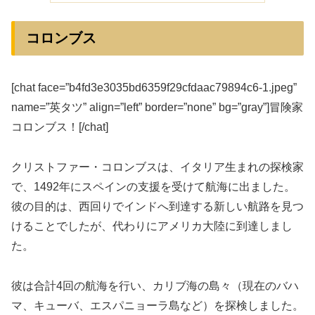
コロンブス
[chat face=”b4fd3e3035bd6359f29cfdaac79894c6-1.jpeg”
name=”英タツ” align=”left” border=”none” bg=”gray”]冒険家
コロンブス！[/chat]
クリストファー・コロンブスは、イタリア生まれの探検家
で、1492年にスペインの支援を受けて航海に出ました。
彼の目的は、西回りでインドへ到達する新しい航路を見つ
けることでしたが、代わりにアメリカ大陸に到達しまし
た。
彼は合計4回の航海を行い、カリブ海の島々（現在のバハ
マ、キューバ、エスパニョーラ島など）を探検しました。