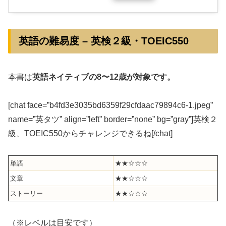
英語の難易度 – 英検２級・TOEIC550
本書は
英語ネイティブの8〜12歳が対象です。
[chat face=”b4fd3e3035bd6359f29cfdaac79894c6-1.jpeg”
name=”英タツ” align=”left” border=”none” bg=”gray”]英検２
級、TOEIC550からチャレンジできるね[/chat]
単語
★★☆☆☆
文章
★★☆☆☆
ストーリー
★★☆☆☆
（※レベルは目安です）