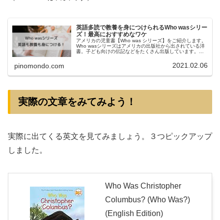
英語多読で教養を身につけられるWho wasシリー
ズ！最高におすすめなワケ
アメリカの児童書【Who was シリーズ】をご紹介します。
Who wasシリーズはアメリカの出版社から出されている洋
書。子ども向けの伝記などをたくさん出版しています。子
ども向けに書かれているので、難しい言い回しや単語は出
てきません。本書は...
2021.02.06
pinomondo.com
実際の文章をみてみよう！
実際に出てくる英文を見てみましょう。３つピックアップ
しました。
Who Was Christopher
Columbus? (Who Was?)
(English Edition)