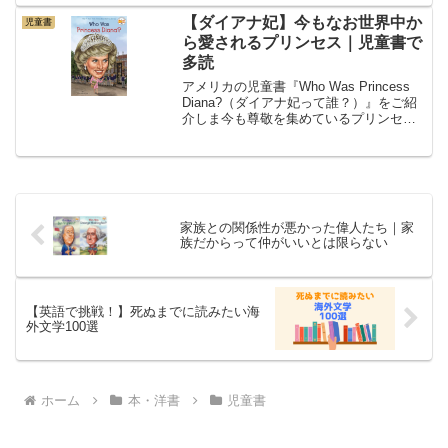
くさん出版しています。子ども向けに書
かれているので、難しい言い回しや単語
【ダイアナ妃】今もなお世界中か
児童書
は出てきませ...
ら愛されるプリンセス｜児童書で
多読
アメリカの児童書『Who Was Princess
Diana?（ダイアナ妃って誰？）』をご紹
介しま今も尊敬を集めているプリンセス
だよね！本書は「Who Was?」シリーズ
の一つで、アメリカの出版社Penguin
Workshopから出てい...
家族との関係性が悪かった偉人たち｜家
族だからって仲がいいとは限らない
【英語で挑戦！】死ぬまでに読みたい海
外文学100選
ホーム
本・洋書
児童書