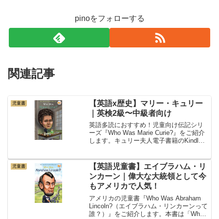
pinoをフォローする
関連記事
【英語x歴史】マリー・キュリー
児童書
｜英検2級〜中級者向け
英語多読におすすめ！児童向け伝記シリ
ーズ『Who Was Marie Curie?』をご紹介
します。キュリー夫人電子書籍のKindle
持っていなくてもスマホがあれば、試し
読みができるので、チェックしてみてく
ださい！レベルと難易度 - 英検２...
【英語児童書】エイブラハム・リ
児童書
ンカーン｜偉大な大統領として今
もアメリカで人気！
アメリカの児童書『Who Was Abraham
Lincoln?（エイブラハム・リンカーンって
誰？）』をご紹介します。本書は「Who