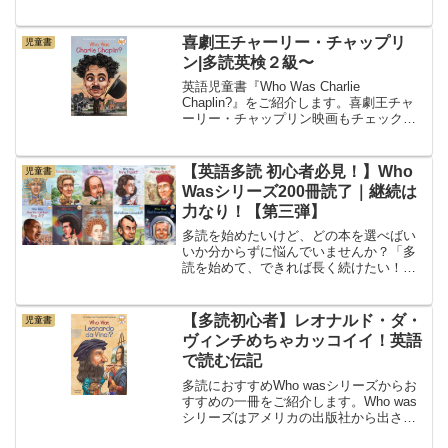
Was?」シリーズの一つで、アメリカの出
版社Penguin Workshopから出ている児童
書です。歴代...
喜劇王チャーリー・チャップリ
児童書
ン|多読英検２級〜
英語児童書『Who Was Charlie
Chaplin?』をご紹介します。喜劇王チャ
ーリー・チャップリン映画もチェックし
よう！レベルと難易度 - 英語ネイティブ
の児童向け本書は英語ネイティブの8〜12
歳が対象です。英検２級、TOEIC5...
【英語多読 初心者必見！】Who
児童書
Wasシリーズ200冊読了｜継続は
力なり！【第三弾】
多読を始めたいけど、どの本を選べばい
いか分からずに悩んでいませんか？「多
読を始めて、できれば長く続けたい！」
——そんな方におすすめなのが、英語の
伝記シリーズ「Who Was?」です！私は
毎日英語で読書をしていますが、この
【多読初心者】レオナルド・ダ・
児童書
「Who Was?」...
ヴィンチめちゃカッコイイ！英語
で読む伝記
多読におすすめWho wasシリーズからお
すすめの一冊をご紹介します。Who was
シリーズはアメリカの出版社から出され
ている洋書。子ども向けの伝記などをた