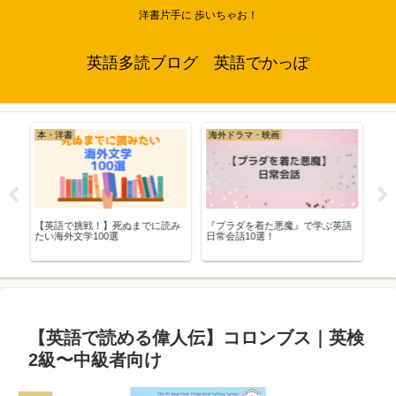
洋書片手に 歩いちゃお！
英語多読ブログ 英語でかっぽ
本・洋書
海外ドラマ・映画
本
【英語で挑戦！】死ぬまでに読み
『プラダを着た悪魔』で学ぶ英語
英
ベル
たい海外文学100選
日常会話10選！
ん
さ
【英語で読める偉人伝】コロンブス｜英検
2級〜中級者向け