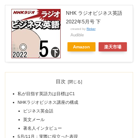
NHK ラジオビジネス英語
2022年5月号 下
created by
Rinker
Audible
Amazon
楽天市場
目次
私が目指す英語力は目標はC1
NHKラジオビジネス講座の構成
ビジネス英会話
英文メール
著名人インタビュー
5月/11月：実際に役立った表現