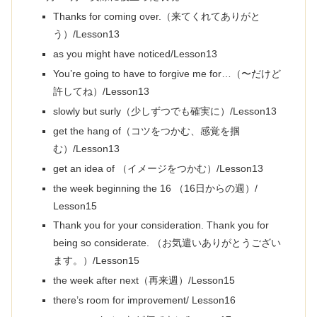
Thanks for coming over.（来てくれてありがと
う）/Lesson13
as you might have noticed/Lesson13
You’re going to have to forgive me for…（〜だけど
許してね）/Lesson13
slowly but surly（少しずつでも確実に）/Lesson13
get the hang of（コツをつかむ、感覚を掴
む）/Lesson13
get an idea of （イメージをつかむ）/Lesson13
the week beginning the 16 （16日からの週）/
Lesson15
Thank you for your consideration. Thank you for
being so considerate. （お気遣いありがとうござい
ます。）/Lesson15
the week after next（再来週）/Lesson15
there’s room for improvement/ Lesson16