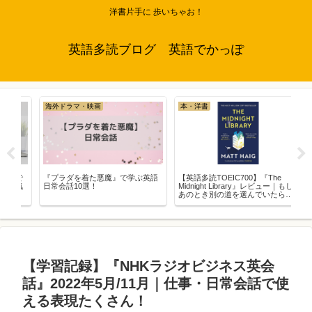
洋書片手に 歩いちゃお！
英語多読ブログ 英語でかっぽ
海外ドラマ・映画
本・洋書
海
で
『プラダを着た悪魔』で学ぶ英語
【英語多読TOEIC700】『The
『
気
日常会話10選！
Midnight Library』レビュー｜もし
10
あのとき別の道を選んでいたら…
【学習記録】『NHKラジオビジネス英会
話』2022年5月/11月｜仕事・日常会話で使
える表現たくさん！