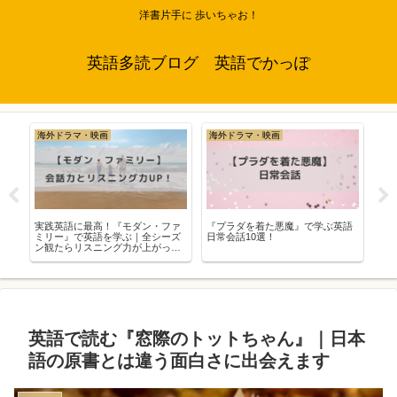
洋書片手に 歩いちゃお！
英語多読ブログ 英語でかっぽ
本・洋書
海外ドラマ・映画
大
語
【英語多読】アガサ・クリスティ
『ローマの休日』で学ぶ日常会話
英語
『And Then There Were None（そ
10選 & 名セリフ4選
Wa
して誰もいなくなった）』英検準1
で読
級・TOEIC700
英語で読む『窓際のトットちゃん』｜日本
語の原書とは違う面白さに出会えます