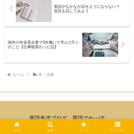
英語がなかなか話せようにならない？
音読を試してみよう
海外の外資系企業で5年働いて学んだ5つ
のこと【仕事観変わった話】
ホーム
本・洋書
英語多読ブログ 英語でかっぽ
© 2018 英語多読ブログ 英語でかっぽ.
ホーム
検索
トップ
サイドバー