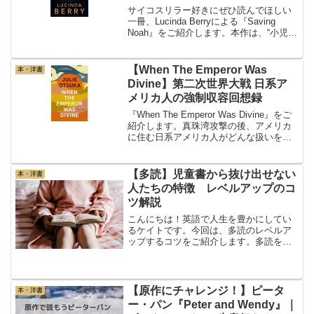
TOEIC750
サイコスリラー好きにぜひ読んでほしい
一冊、Lucinda Berryによる『Saving
Noah』をご紹介します。本作は、“小児愛
者”であると告白した息子を抱える家族
が、予想もしない現実と向き合う姿を描
いた衝撃の物語です。あらすじある
【When The Emperor Was
本・洋書
日、...
Divine】第二次世界大戦 日系ア
メリカ人の強制収容回想録
『When The Emperor Was Divine』をご
紹介します。真珠湾攻撃の後、アメリカ
に住む日系アメリカ人がどんな扱いを受
けたか知っていますか？実は日本のスパ
イ容疑をかけられたりして強制収容され
ていたんです。当時の回想録です。
【多読】児童書から抜け出せない
本・洋書
人たちの特徴 レベルアップのコ
ツ解説
こんにちは！英語で人生を豊かにしてい
るケイトです。今回は、多読のレベルア
ップするコツをご紹介します。多読を始
める際に、児童書からスタートする人は
多いです。児童書は、簡単な英語で書か
れているので読みやすいし、量が少ない
ので早く読み切ることがで...
【原作にチャレンジ！】ピータ
本・洋書
ー・パン『Peter and Wendy』｜