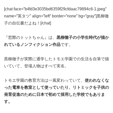
[chat face=”b4fd3e3035bd6359f29cfdaac79894c6-1.jpeg”
name=”英タツ” align=”left” border=”none” bg=”gray”]黒柳徹
子の自伝書だよね！[/chat]
『窓際のトットちゃん』は、
黒柳徹子の小学生時代が描か
れているノンフィクション作品
です。
黒柳徹子が実際に通学したトモエ学園での生活を自筆で描
いていて、登場人物はすべて実名。
トモエ学園の教育方法は一風変わっていて、
使われなくな
った電車を教室として使っていたり、リトミックを子供の
発育促進のために日本で初めて採用した学校でもありま
す。