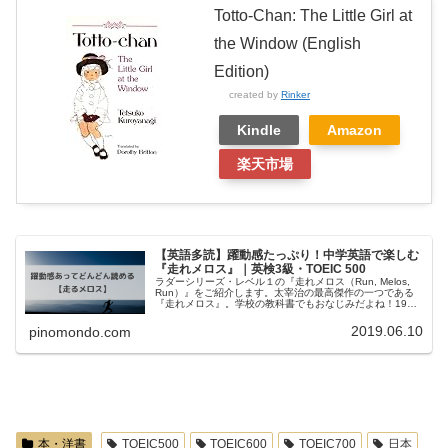
Totto-Chan: The Little Girl at
the Window (English
Edition)
created by
Rinker
Kindle
Amazon
楽天市場
【英語多読】躍動感たっぷり！中学英語で楽しむ
『走れメロス』｜英検3級・TOEIC 500
ラダーシリーズ・レベル１の『走れメロス（Run, Melos,
Run）』をご紹介します。太宰治の最高傑作の一つである
『走れメロス』。学校の教科書でもおなじみだよね！1956
年から中学の教科書に掲載されている作品です。内容は覚
えていますか？...
2019.06.10
pinomondo.com
本・洋書
TOEIC500
TOEIC600
TOEIC700
日本