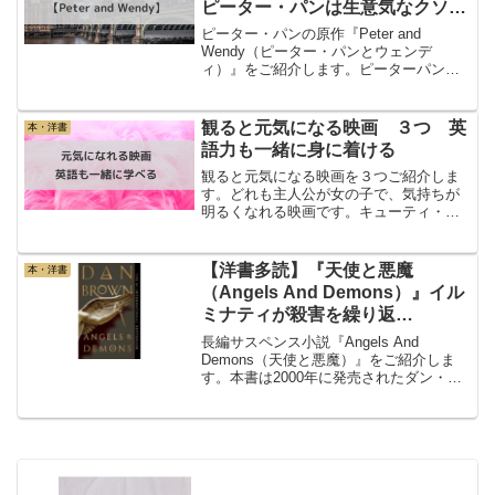
ピーター・パンは生意気なクソガ
キ！？
ピーター・パンの原作『Peter and
Wendy（ピーター・パンとウェンデ
ィ）』をご紹介します。ピーターパンは
アニメや絵本で人気だよね！ディズニー
アニメや絵本、ミュージカルなどで、ピ
ーターパンに親しんだことがある人は多
観ると元気になる映画 ３つ 英
本・洋書
いのではないでしょ...
語力も一緒に身に着ける
観ると元気になる映画を３つご紹介しま
す。どれも主人公が女の子で、気持ちが
明るくなれる映画です。キューティ・ブ
ロンドプラダを着た悪魔マイ・インター
ン元気になれる映画キューティ・ブロン
ド主人エル・ウッズがハーバードのロー
【洋書多読】『天使と悪魔
本・洋書
スクールで奮闘する姿に元...
（Angels And Demons）』イル
ミナティが殺害を繰り返
す、、！？
長編サスペンス小説『Angels And
Demons（天使と悪魔）』をご紹介しま
す。本書は2000年に発売されたダン・ブ
ラウン著の長編推理小説。「ロバート・
ラングドン」シリーズの第一作目です。
このシリーズで一番有名なのは、『The
Da ...