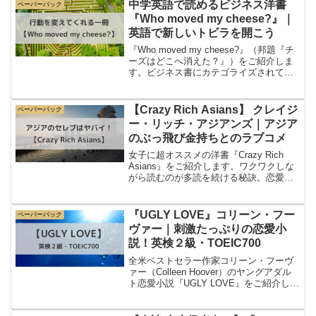
中学英語で読めるビジネス洋書
ペーパーバック
『Who moved my cheese?』｜
英語で新しいトビラを開こう
『Who moved my cheese?』（邦題『チ
ーズはどこへ消えた？』）をご紹介しま
す。ビジネス書にカテゴライズされてい
ますが、ビジネスマンだけでなく、学
生・主婦・リタイアした人など、様々な
人の心に響く内容です。ベストセラーな
【Crazy Rich Asians】 クレイジ
ペーパーバック
ので、読...
ー・リッチ・アジアンズ｜アジア
のぶっ飛び金持ちとのラブコメ
女子に超オススメの洋書『Crazy Rich
Asians』をご紹介します。ワクワクしな
がら読むのが多読を続ける秘訣。恋愛も
の好き、買い物好き、セレブの生活を知
りたい女子にぴったりな一冊です。シン
ガポールの華僑のド派手な生活に、ハラ
『UGLY LOVE』コリーン・フー
ペーパーバック
ハラドキ...
ヴァー｜刺激たっぷりの恋愛小
説！英検２級・TOEIC700
全米ベストセラー作家コリーン・フーヴ
ァー（Colleen Hoover）のヤングアダル
ト恋愛小説『UGLY LOVE』をご紹介しま
す。SNSで話題の本だよね！現在（2022
年）アメリカのティーンや20代女子が