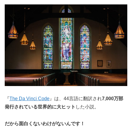
『
The Da Vinci Code
』は、44言語に翻訳され
7,000万部
発行されている世界的に大ヒット
した小説。
だから面白くないわけがないんです！