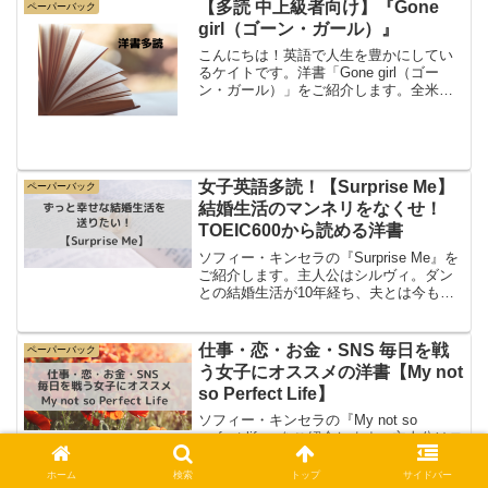
「最高！」「刺激的！」と絶賛して...
【多読 中上級者向け】『Gone
ペーパーバック
girl（ゴーン・ガール）』
こんにちは！英語で人生を豊かにしてい
るケイトです。洋書「Gone girl（ゴー
ン・ガール）」をご紹介します。全米で
200万部のベストセラーミステリ。2014
年に、ベン・アフレック主演で映画化さ
れています。映画よりも小説のほうが濃
い！ぜひ多...
女子英語多読！【Surprise Me】
ペーパーバック
結婚生活のマンネリをなくせ！
TOEIC600から読める洋書
ソフィー・キンセラの『Surprise Me』を
ご紹介します。主人公はシルヴィ。ダン
との結婚生活が10年経ち、夫とは今も仲
良し。可愛らしい双子の娘、居心地の良
い家、楽しい仕事、とシルヴィは非の打
ち所のない人生を送っています。特に夫
仕事・恋・お金・SNS 毎日を戦
ペーパーバック
のダンとは...
う女子にオススメの洋書【My not
so Perfect Life】
ソフィー・キンセラの『My not so
perfect life』をご紹介します。主人公はロ
ンドンに住むKatie。憧れのロンドンに住
み、ブランディングの仕事に就いていま
ホーム
検索
トップ
サイドバー