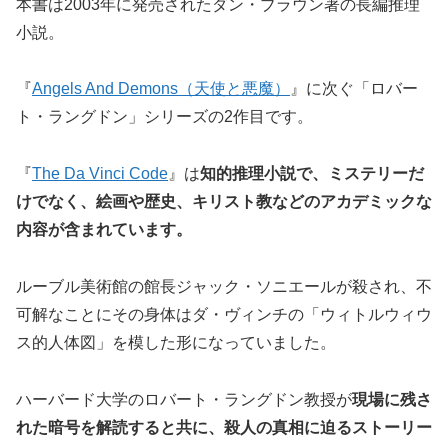
本書は2003年に発売されたダン・ブラウン著の長編推理
小説。
『
Angels And Demons（天使と悪魔）
』に次ぐ「ロバー
ト・ラングドン」シリーズの2作目です。
『
The Da Vinci Code
』は
知的推理小説で、ミステリーだ
けでなく、絵画や歴史、キリスト教などのアカデミックな
内容が含まれています。
ルーブル美術館の館長ジャック・ソニエールが殺され、不
可解なことにその身体はダ・ヴィンチの「ウィトルウィウ
ス的人体図」を模した形になっていました。
ハーバード大学のロバート・ラングドン教授が
現場に残さ
れた暗号を解読すると共に、殺人の真相に迫るストーリー