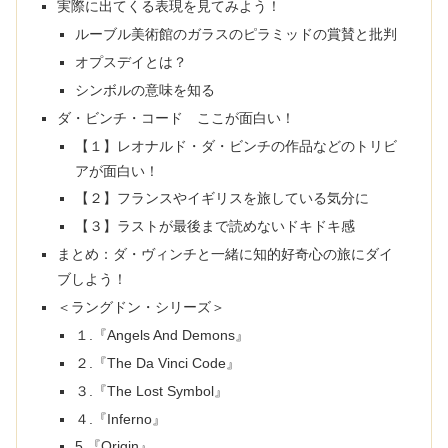
実際に出てくる表現を見てみよう！
ルーブル美術館のガラスのピラミッドの賞賛と批判
オプスデイとは？
シンボルの意味を知る
ダ・ビンチ・コード ここが面白い！
【１】レオナルド・ダ・ビンチの作品などのトリビ
アが面白い！
【２】フランスやイギリスを旅している気分に
【３】ラストが最後まで読めないドキドキ感
まとめ：ダ・ヴィンチと一緒に知的好奇心の旅にダイ
ブしよう！
＜ラングドン・シリーズ＞
１.『Angels And Demons』
２.『The Da Vinci Code』
３.『The Lost Symbol』
４.『Inferno』
5.『Origin』