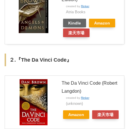
created by
Rinker
Atria Books
Kindle
Amazon
楽天市場
２.『The Da Vinci Code』
The Da Vinci Code (Robert
Langdon)
created by
Rinker
(unknown)
Amazon
楽天市場