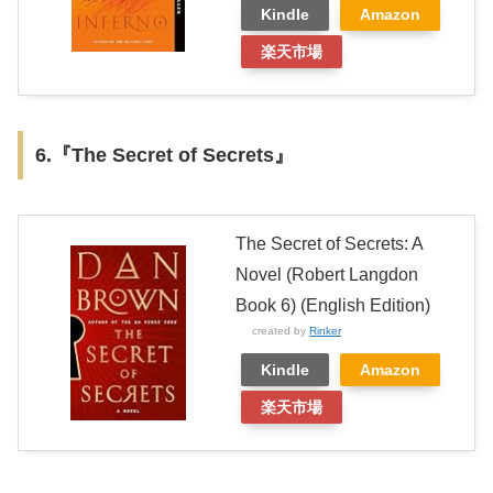
Kindle
Amazon
楽天市場
6.『The Secret of Secrets』
The Secret of Secrets: A
Novel (Robert Langdon
Book 6) (English Edition)
created by
Rinker
Kindle
Amazon
楽天市場