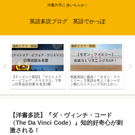
洋書片手に 歩いちゃお！
英語多読ブログ 英語でかっぽ
海外ドラマ・映画
海外ドラマ・映画
ス
で
【ディズニー英語】『ナイトメア
実践英語に最高！『モダン・ファ
【
気
ー・ビフォア・クリスマス』で学
ミリー』で英語を学ぶ｜全シーズ
学
ぶ日常会話10選 & 名言2選
ン観たらリスニング力が上がっ
英検
た！
【洋書多読】『ダ・ヴィンチ・コード
（The Da Vinci Code）』知的好奇心が刺
激される！