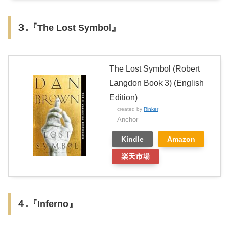
３.『The Lost Symbol』
The Lost Symbol (Robert
Langdon Book 3) (English
Edition)
created by
Rinker
Anchor
Kindle
Amazon
楽天市場
４.『Inferno』