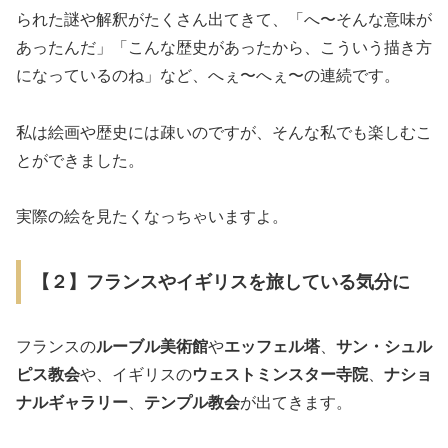
られた謎や解釈がたくさん出てきて、「へ〜そんな意味が
あったんだ」「こんな歴史があったから、こういう描き方
になっているのね」など、へぇ〜へぇ〜の連続です。
私は絵画や歴史には疎いのですが、そんな私でも楽しむこ
とができました。
実際の絵を見たくなっちゃいますよ。
【２】フランスやイギリスを旅している気分に
フランスの
ルーブル美術館
や
エッフェル塔
、
サン・シュル
ピス教会
や、イギリスの
ウェストミンスター寺院
、
ナショ
ナルギャラリー
、
テンプル教会
が出てきます。