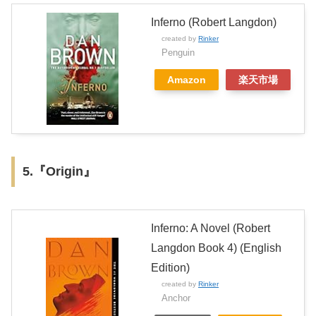
Inferno (Robert Langdon)
created by
Rinker
Penguin
Amazon
楽天市場
5.『Origin』
Inferno: A Novel (Robert
Langdon Book 4) (English
Edition)
created by
Rinker
Anchor