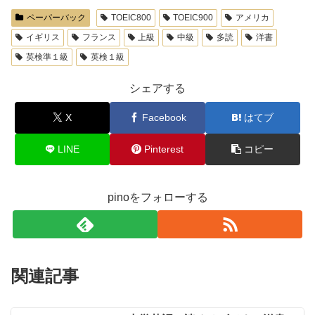
ペーパーバック
TOEIC800
TOEIC900
アメリカ
イギリス
フランス
上級
中級
多読
洋書
英検準１級
英検１級
シェアする
X
Facebook
はてブ
LINE
Pinterest
コピー
pinoをフォローする
関連記事