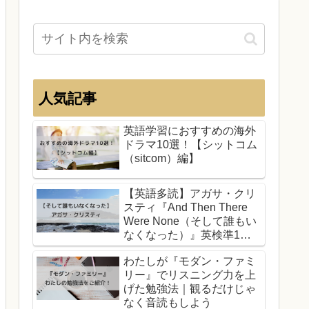
人気記事
英語学習におすすめの海外
ドラマ10選！【シットコム
（sitcom）編】
【英語多読】アガサ・クリ
スティ『And Then There
Were None（そして誰もい
なくなった）』英検準1
級・TOEIC700
わたしが『モダン・ファミ
リー』でリスニング力を上
げた勉強法｜観るだけじゃ
なく音読もしよう