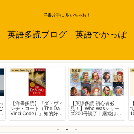
洋書片手に 歩いちゃお！
英語多読ブログ 英語でかっぽ
ペーパーバック
児童書
っ
【洋書多読】『ダ・ヴィ
【英語多読 初心者必
む
ンチ・コード（The Da
見！】Who Wasシリー
3
Vinci Code）』知的好奇
ズ200冊読了｜継続は力
1
心が刺激される！
なり！【第三弾】