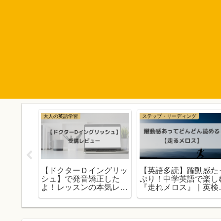
大人の英語学習
ステップ・リーディング
C700】
【ドクターＤイングリッ
【英語多読】躍動感た
シュ】で発音矯正した
ぷり！中学英語で楽し
ビュー｜もし
よ！レッスンの本気レビ
『走れメロス』｜英検
を選んで
ューします
級・TOEIC 500