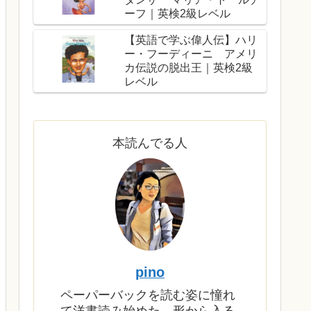
ーフ｜英検2級レベル
【英語で学ぶ偉人伝】ハリ
ー・フーディーニ アメリ
カ伝説の脱出王｜英検2級
レベル
本読んでる人
pino
ペーパーバックを読む姿に憧れ