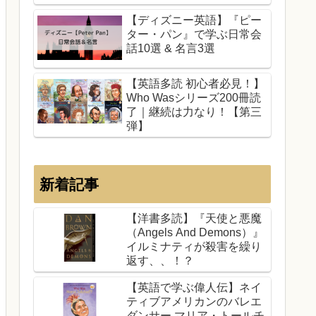
【ディズニー英語】『ピー
ター・パン』で学ぶ日常会
話10選 & 名言3選
【英語多読 初心者必見！】
Who Wasシリーズ200冊読
了｜継続は力なり！【第三
弾】
新着記事
【洋書多読】『天使と悪魔
（Angels And Demons）』
イルミナティが殺害を繰り
返す、、！？
【英語で学ぶ偉人伝】ネイ
ティブアメリカンのバレエ
ダンサー マリア・トールチ