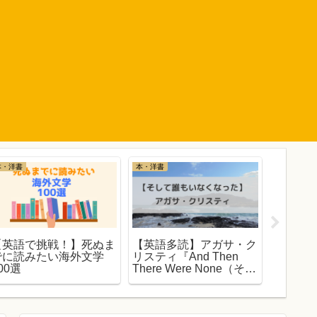
本・洋書
本・洋書
海外ドラマ
【英語で挑戦！】死ぬま
【英語多読】アガサ・ク
【ディ
でに読みたい海外文学
リスティ『And Then
イトメ
00選
There Were None（そし
クリス
て誰もいなくなった）』
会話10選
英検準1級・TOEIC700