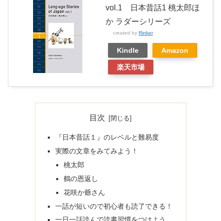
vol.1 日本昔話1 桃太郎ほ
か ラダーシリーズ
created by
Rinker
Kindle
Amazon
楽天市場
目次
『日本昔話１』のレベルと難易度
実際の文章をみてみよう！
桃太郎
鶴の恩返し
花咲か爺さん
一話が短いので初心者も読了できる！
一日一話読んで読書習慣をつけよう