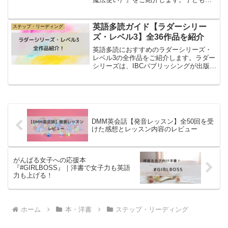
ころ読んだことがある人も多いんじゃな
いかな！1900年に初版が出版されてか
ら、大ヒットした児童文学。日本でも人
英語多読ガイド【ラダーシリー
ステップ・リーディング
気のオ...
ズ・レベル3】全36作品を紹介
英語多読におすすめのラダーシリーズ・
レベル3の全作品をご紹介します。ラダー
シリーズは、IBCパブリッシングが出版し
ている多読のための洋書です。レベルが
１から５まであるので自分の英語レベル
に合わせて、洋書を楽しむことができま
す。中学レベルから...
DMM英会話【発音レッスン】全50回を受
けた感想とレッスン内容のレビュー
がんばる女子への応援本
『#GIRLBOSS』｜洋書で女子力も英語
力も上げる！
ホーム
本・洋書
ステップ・リーディング