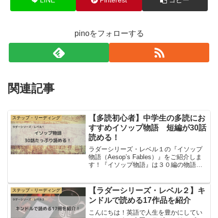
pinoをフォローする
関連記事
【多読初心者】中学生の多読にお
ステップ・リーディング
すすめイソップ物語 短編が30話
読める！
ラダーシリーズ・レベル１の『イソップ
物語（Aesop’s Fables）』をご紹介しま
す！『イソップ物語』は３０編の物語が
収録されているので、たくさんのお話を
読むことができる多読初心者にオススメ
の一冊です。短編ばかりなので、短いス
【ラダーシリーズ・レベル２】キ
ステップ・リーディング
トーリーだ...
ンドルで読める17作品を紹介
こんにちは！英語で人生を豊かにしてい