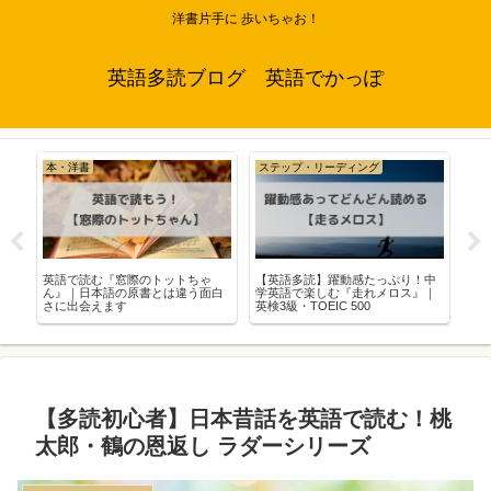
洋書片手に 歩いちゃお！
英語多読ブログ 英語でかっぽ
本・洋書
ステップ・リーディング
海
ア
英語で読む『窓際のトットちゃ
【英語多読】躍動感たっぷり！中
『
学
ん』｜日本語の原書とは違う面白
学英語で楽しむ『走れメロス』｜
10
さに出会えます
英検3級・TOEIC 500
【多読初心者】日本昔話を英語で読む！桃
太郎・鶴の恩返し ラダーシリーズ