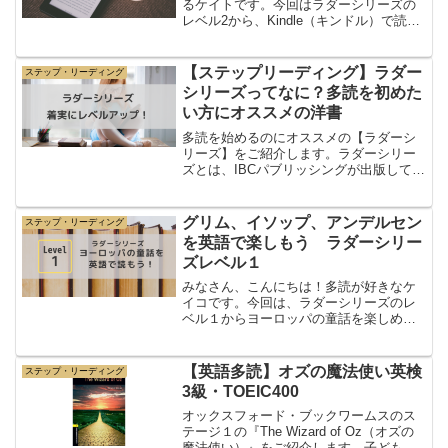
るケイトです。今回はラダーシリーズの
レベル2から、Kindle（キンドル）で読め
る作品をまとめました！Kindleはアマゾ
ンが発売している電子書籍です。Kindle
ってとっても便利。カバンに入れてもか
【ステップリーディング】ラダー
ステップ・リーディング
さば...
シリーズってなに？多読を初めた
い方にオススメの洋書
多読を始めるのにオススメの【ラダーシ
リーズ】をご紹介します。ラダーシリー
ズとは、IBCパブリッシングが出版してい
る多読のために編集された洋書。レベル
が１から５に分かれており、自分の英語
レベルに合わせて洋書を楽しむことがで
グリム、イソップ、アンデルセン
ステップ・リーディング
きます。中学英語から...
を英語で楽しもう ラダーシリー
ズレベル１
みなさん、こんにちは！多読が好きなケ
イコです。今回は、ラダーシリーズのレ
ベル１からヨーロッパの童話を楽しめる
作品をまとめました！ラダーシリーズの
レベル１では、グリム、イソップ、アン
デルセンを楽しめます。全部で５冊。童
【英語多読】オズの魔法使い英検
ステップ・リーディング
話好きなら最高に楽しめる...
3級・TOEIC400
オックスフォード・ブックワームスのス
テージ１の『The Wizard of Oz（オズの
魔法使い）』をご紹介します。子どもの