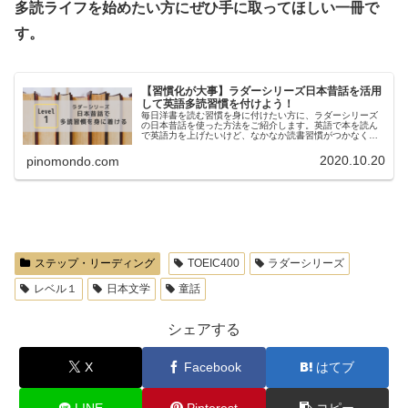
多読ライフを始めたい方にぜひ手に取ってほしい一冊で
す。
【習慣化が大事】ラダーシリーズ日本昔話を活用
して英語多読習慣を付けよう！
毎日洋書を読む習慣を身に付けたい方に、ラダーシリーズ
の日本昔話を使った方法をご紹介します。英語で本を読ん
で英語力を上げたいけど、なかなか読書習慣がつかなくて
悩んだりしていませんか？今回は中学英語から始められる
読書習慣を身に付ける方法をご紹介...
2020.10.20
pinomondo.com
ステップ・リーディング
TOEIC400
ラダーシリーズ
レベル１
日本文学
童話
シェアする
X
Facebook
はてブ
LINE
Pinterest
コピー