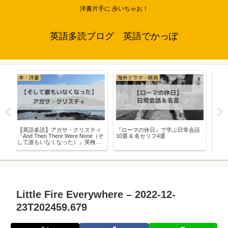
洋書片手に 歩いちゃお！
英語多読ブログ 英語でかっぽ
海外ドラマ・映画
本・洋書
サ・クリスティ
『ローマの休日』で学ぶ日常会話
【英語で挑戦！】死ぬまでに
e Were None（そ
10選 & 名セリフ4選
たい海外文学100選
った）』英検準1
Little Fire Everywhere – 2022-12-
23T202459.679