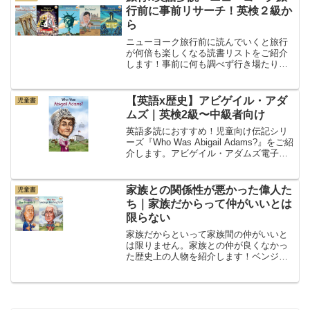
のが特徴のシリー...
行前に事前リサーチ！英検２級か
ら
ニューヨーク旅行前に読んでいくと旅行
が何倍も楽しくなる読書リストをご紹介
します！事前に何も調べず行き場たりば
ったりの旅行って楽しいですよね。でも
しっかりと調べていくと現地での時間を
濃厚に使えたりします。ニューヨークに
【英語x歴史】アビゲイル・アダ
児童書
行くなら押さえておきたい...
ムズ｜英検2級〜中級者向け
英語多読におすすめ！児童向け伝記シリ
ーズ『Who Was Abigail Adams?』をご紹
介します。アビゲイル・アダムズ電子書
籍のKindle持っていなくてもスマホがあ
れば、試し読みができるので、チェック
してみてください！レベルと難易度...
家族との関係性が悪かった偉人た
児童書
ち｜家族だからって仲がいいとは
限らない
家族だからといって家族間の仲がいいと
は限りません。家族との仲が良くなかっ
た歴史上の人物を紹介します！ベンジャ
ミン・フランクリンアメリカの建国の父
の一人であるベンジャミン・フランクリ
ン。10代の頃はお兄さんの元で印刷の修
行をしますが、お兄さん...