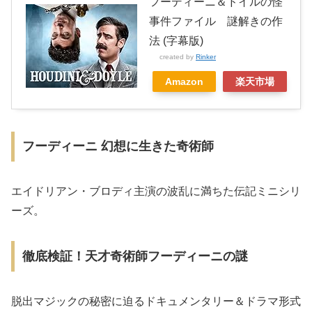
フーディーニ＆ドイルの怪
事件ファイル 謎解きの作
法 (字幕版)
created by
Rinker
Amazon
楽天市場
フーディーニ 幻想に生きた奇術師
エイドリアン・ブロディ主演の波乱に満ちた伝記ミニシリ
ーズ。
徹底検証！天才奇術師フーディーニの謎
脱出マジックの秘密に迫るドキュメンタリー＆ドラマ形式