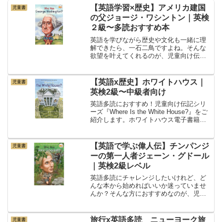
【英語学習×歴史】アメリカ建国
児童書
の父ジョージ・ワシントン｜英検
２級〜多読おすすめ本
英語を学びながら歴史や文化も一緒に理
解できたら、一石二鳥ですよね。そんな
欲望を叶えてくれるのが、児童向け伝記
シリーズ『Who Was...?』です。今回は
その中からアメリカ「建国の父」のひと
りであるジョージ・ワシントンの伝記
【英語x歴史】ホワイトハウス｜
児童書
『Who Was...
英検2級〜中級者向け
英語多読におすすめ！児童向け伝記シリ
ーズ『Where Is the White House?』をご
紹介します。ホワイトハウス電子書籍の
Kindle持っていなくてもスマホがあれ
ば、試し読みができるので、チェックし
てみてください！レベルと難易度...
【英語で学ぶ偉人伝】チンパンジ
児童書
ーの第一人者ジェーン・グドール
｜英検2級レベル
英語多読にチャレンジしたいけれど、ど
んな本から始めればいいか迷っていませ
んか？そんな方におすすめなのが、児童
向け伝記シリーズ『Who Was...?』で
す。様々なジャンルの人物が紹介されて
いて、英語力を高めながら歴史を学べる
旅行x英語多読 ニューヨーク旅
児童書