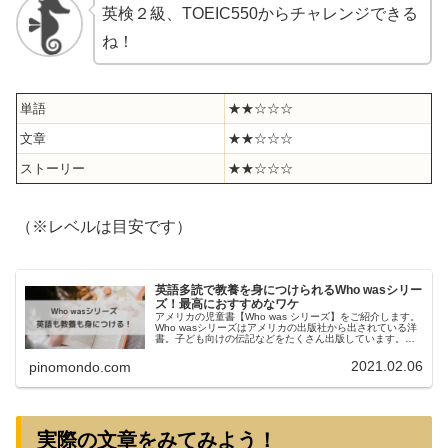
英検２級、TOEIC550からチャレンジできる
ね！
単語
★★☆☆☆
文章
★★☆☆☆
ストーリー
★★☆☆☆
（※レベルは目安です）
英語多読で教養を身につけられるWho wasシリー
ズ！最高におすすめなワケ
アメリカの児童書【Who was シリーズ】をご紹介します。
Who wasシリーズはアメリカの出版社から出されている洋
書。子ども向けの伝記などをたくさん出版しています。子
ども向けに書かれているので、難しい言い回しや単語は出
てきません。本書は...
2021.02.06
pinomondo.com
実際の文章をみてみよう！