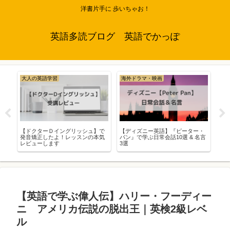
洋書片手に 歩いちゃお！
英語多読ブログ 英語でかっぽ
大人の英語学習
海外ドラマ・映画
大
マ
【ドクターＤイングリッシュ】で
【ディズニー英語】『ピーター・
TE
発音矯正したよ！レッスンの本気
パン』で学ぶ日常会話10選 & 名言
識
レビューします
3選
の
【英語で学ぶ偉人伝】ハリー・フーディー
ニ アメリカ伝説の脱出王｜英検2級レベ
ル