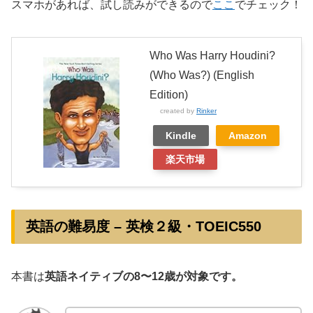
スマホがあれば、試し読みができるので
ここ
でチェック！
Who Was Harry Houdini?
(Who Was?) (English
Edition)
created by
Rinker
Kindle
Amazon
楽天市場
英語の難易度 – 英検２級・TOEIC550
本書は
英語ネイティブの8〜12歳が対象です。