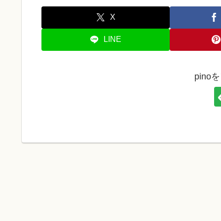
X
LINE
pin