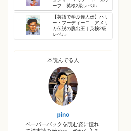
ーフ｜英検2級レベル
【英語で学ぶ偉人伝】ハリ
ー・フーディーニ アメリ
カ伝説の脱出王｜英検2級
レベル
本読んでる人
pino
ペーパーバックを読む姿に憧れ