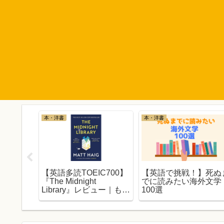
本・洋書
本・洋書
もしろい！
【英語多読TOEIC700】
【英語で挑戦！】死ぬ
を同時に
『The Midnight
でに読みたい海外文学
最高の動
Library』レビュー｜もし
100選
あのとき別の道を選んで
いたら…