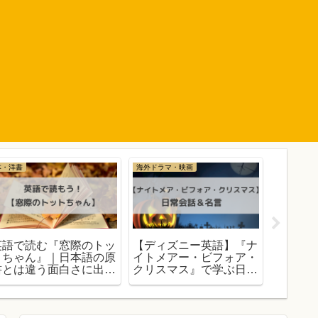
本・洋書
海外ドラマ・映画
大人の英語
英語で読む『窓際のトッ
【ディズニー英語】『ナ
【ドク
トちゃん』｜日本語の原
イトメアー・ビフォア・
シュ】
書とは違う面白さに出会
クリスマス』で学ぶ日常
よ！レ
えます
会話10選 & 名言2選
ューし