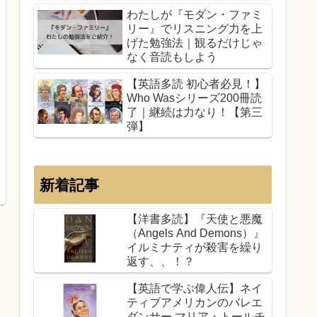
わたしが『モダン・ファミ
リー』でリスニング力を上
げた勉強法｜観るだけじゃ
なく音読もしよう
【英語多読 初心者必見！】
Who Wasシリーズ200冊読
了｜継続は力なり！【第三
弾】
新着記事
【洋書多読】『天使と悪魔
（Angels And Demons）』
イルミナティが殺害を繰り
返す、、！？
【英語で学ぶ偉人伝】ネイ
ティブアメリカンのバレエ
ダンサー マリア・トールチ