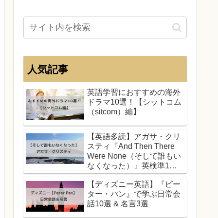
人気記事
英語学習におすすめの海外
ドラマ10選！【シットコム
（sitcom）編】
【英語多読】アガサ・クリ
スティ『And Then There
Were None（そして誰もい
なくなった）』英検準1
級・TOEIC700
【ディズニー英語】『ピー
ター・パン』で学ぶ日常会
話10選 & 名言3選