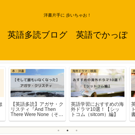
洋書片手に 歩いちゃお！
英語多読ブログ 英語でかっぽ
本・洋書
海外ドラマ・映画
ま
【英語多読】アガサ・ク
英語学習におすすめの海
リスティ『And Then
外ドラマ10選！【シッ
There Were None（そし
トコム（sitcom）編】
て誰もいなくなった）』
英検準1級・TOEIC700