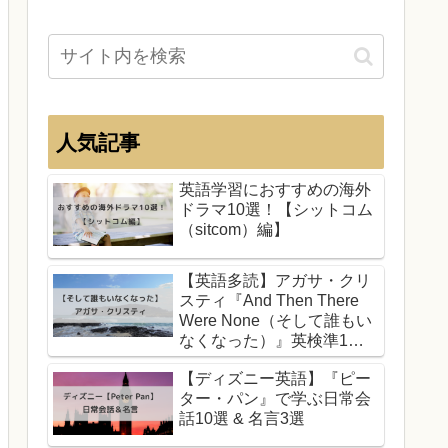
人気記事
英語学習におすすめの海外
ドラマ10選！【シットコム
（sitcom）編】
【英語多読】アガサ・クリ
スティ『And Then There
Were None（そして誰もい
なくなった）』英検準1
級・TOEIC700
【ディズニー英語】『ピー
ター・パン』で学ぶ日常会
話10選 & 名言3選