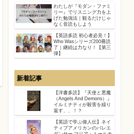
わたしが『モダン・ファミ
リー』でリスニング力を上
げた勉強法｜観るだけじゃ
なく音読もしよう
【英語多読 初心者必見！】
Who Wasシリーズ200冊読
了｜継続は力なり！【第三
弾】
新着記事
【洋書多読】『天使と悪魔
（Angels And Demons）』
イルミナティが殺害を繰り
返す、、！？
【英語で学ぶ偉人伝】ネイ
ティブアメリカンのバレエ
ダンサー マリア・トールチ