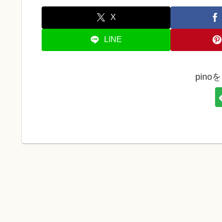
X
LINE
pin