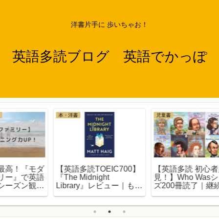
洋書片手に 歩いちゃお！
英語多読ブログ 英語でかっぽ
児童書
海外ドラマ・映画
】
【英語多読 初心者必
【ディズニー英語】『ピ
見！】Who Wasシリー
ーター・パン』で学ぶ日
もし
ズ200冊読了｜継続は力
常会話10選 & 名言3選
1
で
なり！【第三弾】