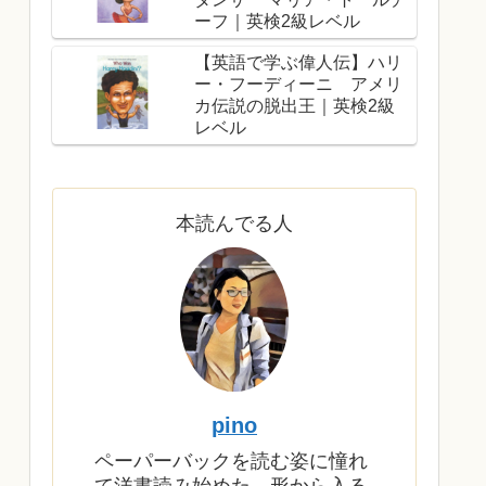
ーフ｜英検2級レベル
【英語で学ぶ偉人伝】ハリ
ー・フーディーニ アメリ
カ伝説の脱出王｜英検2級
レベル
本読んでる人
pino
ペーパーバックを読む姿に憧れ