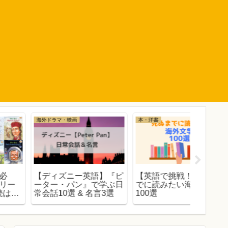
本・洋書
大人の英語学習
海外ドラマ
【英語で挑戦！】死ぬま
TED-Edがおもしろい！
わたし
でに読みたい海外文学
英語力と知識力を同時に
ミリー
00選
身につけられる最高の動
を上げ
画
けじゃ