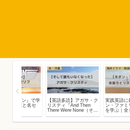
海外ドラマ・映画
本・洋書
ガサ・ク
実践英語に最高！『モダ
【英語多読TOEIC700
hen
ン・ファミリー』で英語
『The Midnight
None（そし
を学ぶ｜全シーズン観た
Library』レビュー｜
った）』
らリスニング力が上がっ
あのとき別の道を選ん
IC700
た！
いたら…