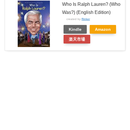
Who Is Ralph Lauren? (Who
Was?) (English Edition)
created by
Rinker
Kindle
Amazon
楽天市場