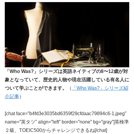
「Who Was?」シリーズは英語ネイティブの8〜12歳が対
象となっていて、歴史的人物や現在活躍している有名人に
ついて学ぶことができます。
（
「Who Was?」シリーズ紹
介記事
）
[chat face=”b4fd3e3035bd6359f29cfdaac79894c6-1.jpeg”
name=”英タツ” align=”left” border=”none” bg=”gray”]英検準
２級、TOEIC500からチャレンジできるね[/chat]