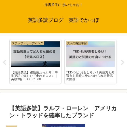
洋書片手に 歩いちゃお！
英語多読ブログ 英語でかっぽ
ステップ・リーディング
大人の英語学習
海
ァ
【英語多読】躍動感たっぷり！中
TED-Edがおもしろい！英語力と知
【
ズ
学英語で楽しむ『走れメロス』｜
識力を同時に身につけられる最高
パン
英検3級・TOEIC 500
の動画
3選
【英語多読】ラルフ・ローレン アメリカ
ン・トラッドを確率したブランド