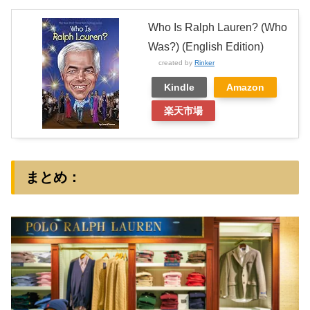
Who Is Ralph Lauren? (Who
Was?) (English Edition)
created by
Rinker
Kindle
Amazon
楽天市場
まとめ：