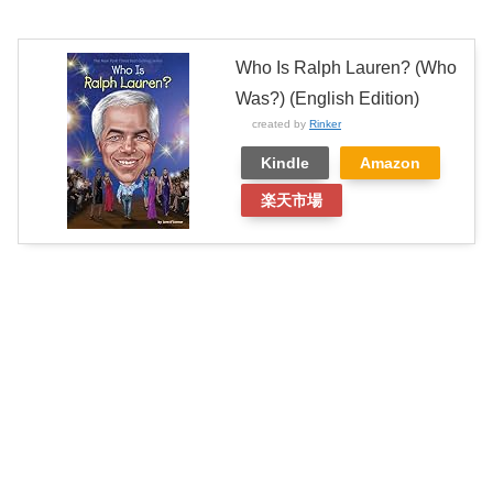
Who Is Ralph Lauren? (Who
Was?) (English Edition)
created by
Rinker
Kindle
Amazon
楽天市場