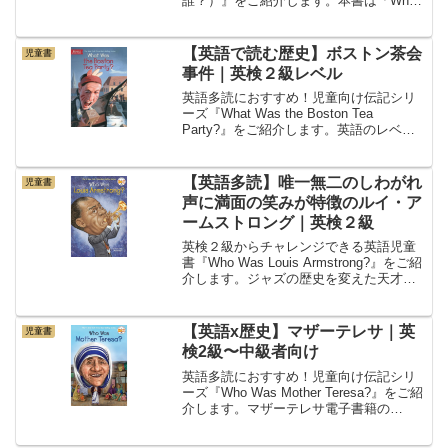
誰？）』をご紹介します。本書は「Who
Was?」シリーズの一つで、アメリカの出
版社Penguin Workshopから出ている児童
書です。キャンベルスープ...
【英語で読む歴史】ボストン茶会
児童書
事件｜英検２級レベル
英語多読におすすめ！児童向け伝記シリ
ーズ『What Was the Boston Tea
Party?』をご紹介します。英語のレベル -
英検２級・TOEIC550本書は英語ネイティ
ブの8〜12歳が対象です。英検２級、
TOEIC550からチ...
【英語多読】唯一無二のしわがれ
児童書
声に満面の笑みが特徴のルイ・ア
ームストロング｜英検２級
英検２級からチャレンジできる英語児童
書『Who Was Louis Armstrong?』をご紹
介します。ジャズの歴史を変えた天才で
あり、唯一無二の声と演奏で世界中の人
を魅了したルイ・アームストロング。多
読マラソンをしているあなたに、たま
【英語x歴史】マザーテレサ｜英
児童書
に...
検2級〜中級者向け
英語多読におすすめ！児童向け伝記シリ
ーズ『Who Was Mother Teresa?』をご紹
介します。マザーテレサ電子書籍の
Kindle持っていなくてもスマホがあれ
ば、試し読みができるので、チェックし