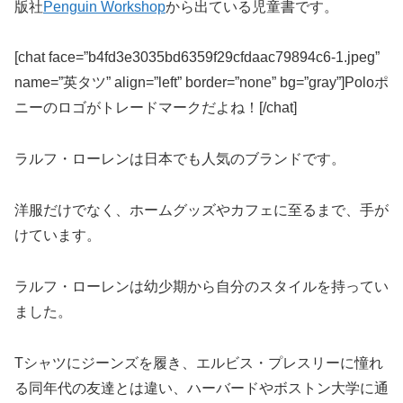
版社
Penguin Workshop
から出ている児童書です。
[chat face=”b4fd3e3035bd6359f29cfdaac79894c6-1.jpeg”
name=”英タツ” align=”left” border=”none” bg=”gray”]Poloポ
ニーのロゴがトレードマークだよね！[/chat]
ラルフ・ローレンは日本でも人気のブランドです。
洋服だけでなく、ホームグッズやカフェに至るまで、手が
けています。
ラルフ・ローレンは幼少期から自分のスタイルを持ってい
ました。
Tシャツにジーンズを履き、エルビス・プレスリーに憧れ
る同年代の友達とは違い、ハーバードやボストン大学に通