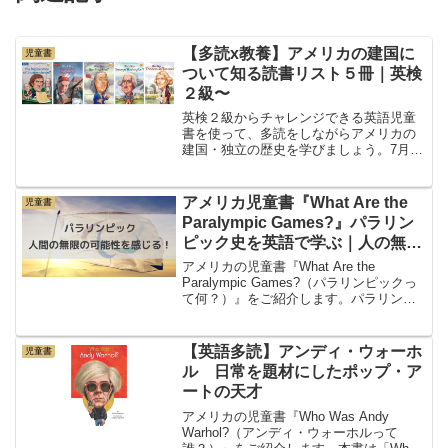
【多読x教養】アメリカの建国に
児童書
ついて知る読書リスト５冊｜英検
２級〜
英検２級からチャレンジできる英語児童
書を使って、多読をしながらアメリカの
建国・独立の歴史を学びましょう。7月４
日はアメリカの独立記念日。この５冊を
読めば、アメリカの独立・建国の歴史が
わかります。多読で英語力を高めながら
アメリカ児童書『What Are the
児童書
教養を磨ける読書リスト...
Paralympic Games?』パラリン
ピック史を英語で学ぶ｜人の無限
の可能性を感じずにはいられな
アメリカの児童書『What Are the
い！
Paralympic Games?（パラリンピックっ
て何？）』をご紹介します。パラリンピ
ックの歴史を英語で学ぶことができま
す。パラリンピックはオリンピックと同
時期に開催されますが、オリンピックと
【英語多読】アンディ・ウォーホ
児童書
は...
ル 日常を題材にしたポップ・ア
ートの天才
アメリカの児童書『Who Was Andy
Warhol?（アンディ・ウォーホルって