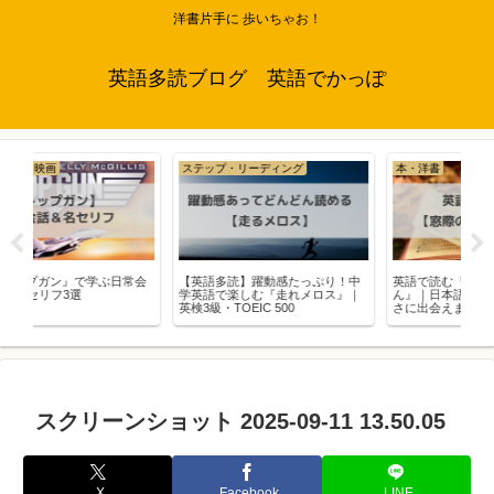
洋書片手に 歩いちゃお！
英語多読ブログ 英語でかっぽ
ステップ・リーディング
本・洋書
学ぶ日常会
【英語多読】躍動感たっぷり！中
英語で読む『窓際のトットちゃ
学英語で楽しむ『走れメロス』｜
ん』｜日本語の原書とは違う面白
英検3級・TOEIC 500
さに出会えます
スクリーンショット 2025-09-11 13.50.05
X
Facebook
LINE