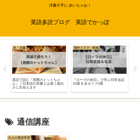
洋書片手に 歩いちゃお！
英語多読ブログ 英語でかっぽ
本・洋書
海外ドラマ・映画
海外ドラマ
英語で読む『窓際のトットちゃ
『ローマの休日』で学ぶ日常会話
実践英語に
ん』｜日本語の原書とは違う面白
10選 & 名セリフ4選
ミリー』で
さに出会えます
ン観たらリ
た！
通信講座
大人の英語学習