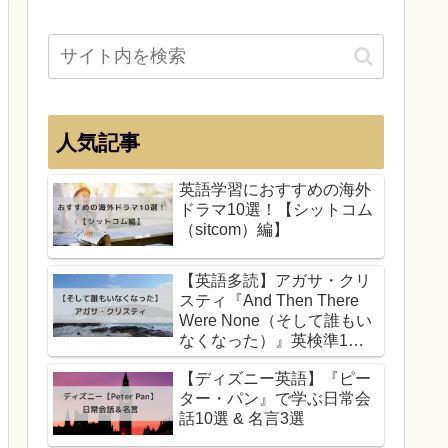
人気記事
英語学習におすすめの海外
ドラマ10選！【シットコム
（sitcom）編】
【英語多読】アガサ・クリ
スティ『And Then There
Were None（そして誰もい
なくなった）』英検準1
級・TOEIC700
【ディズニー英語】『ピー
ター・パン』で学ぶ日常会
話10選 & 名言3選