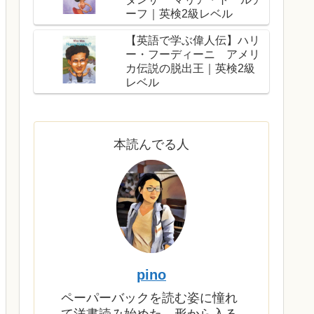
ーフ｜英検2級レベル
【英語で学ぶ偉人伝】ハリ
ー・フーディーニ アメリ
カ伝説の脱出王｜英検2級
レベル
本読んでる人
pino
ペーパーバックを読む姿に憧れ