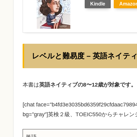
Kindle
Amazo
レベルと難易度 – 英語ネイテ
本書は
英語ネイティブの8〜12歳が対象です。
[chat face=”b4fd3e3035bd6359f29cfdaac79894
bg=”gray”]英検２級、TOEIC550からチャレンジ