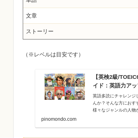
単語
文章
ストーリー
（※レベルは目安です）
【英検2級/TOE
イド：英語力アッ
英語多読にチャレンジ
んか？そんな方におすすめ
様々なジャンルの人物
特徴のシリー...
pinomondo.com