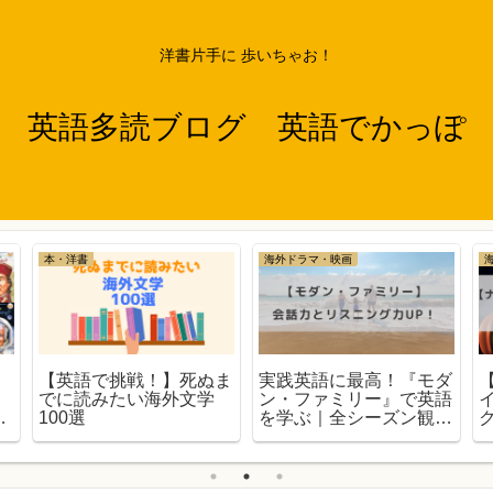
洋書片手に 歩いちゃお！
英語多読ブログ 英語でかっぽ
本・洋書
海外ドラマ・映画
【英語で挑戦！】死ぬま
実践英語に最高！『モダ
でに読みたい海外文学
ン・ファミリー』で英語
力
100選
を学ぶ｜全シーズン観た
らリスニング力が上がっ
会
た！