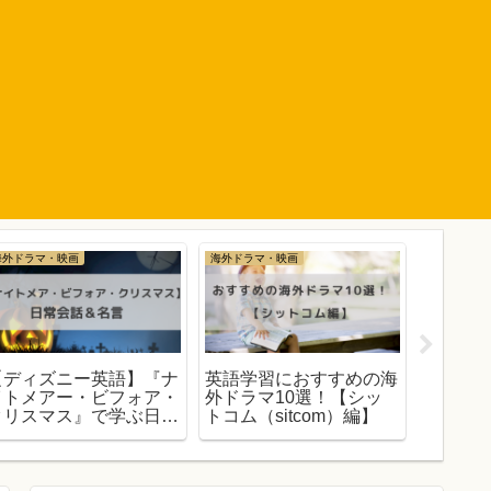
海外ドラマ・映画
海外ドラマ・映画
本・洋書
【ディズニー英語】『ナ
英語学習におすすめの海
【英語
イトメアー・ビフォア・
外ドラマ10選！【シッ
リスティ『
クリスマス』で学ぶ日常
トコム（sitcom）編】
There 
話10選 & 名言2選
て誰も
英検準1級