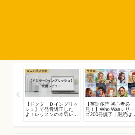
大人の英語学習
児童書
C700】
【ドクターＤイングリッ
【英語多読 初心者必
シュ】で発音矯正した
見！】Who Wasシリー
ビュー｜もし
よ！レッスンの本気レビ
ズ200冊読了｜継続は
を選んで
ューします
なり！【第三弾】