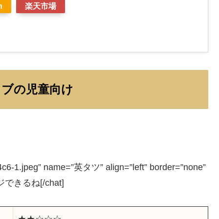
n
楽天市場
ィブの児童向け
c6-1.jpeg” name=”英タツ” align=”left” border=”none”
できるね[/chat]