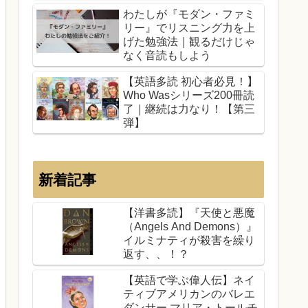
わたしが『モダン・ファミ
リー』でリスニング力を上
げた勉強法｜観るだけじゃ
なく音読もしよう
【英語多読 初心者必見！】
Who Wasシリーズ200冊読
了｜継続は力なり！【第三
弾】
新着記事
【洋書多読】『天使と悪魔
（Angels And Demons）』
イルミナティが殺害を繰り
返す、、！？
【英語で学ぶ偉人伝】ネイ
ティブアメリカンのバレエ
ダンサー マリア・トールチ